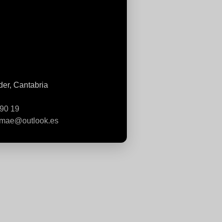
er, Cantabria
 90 19
omae@outlook.es