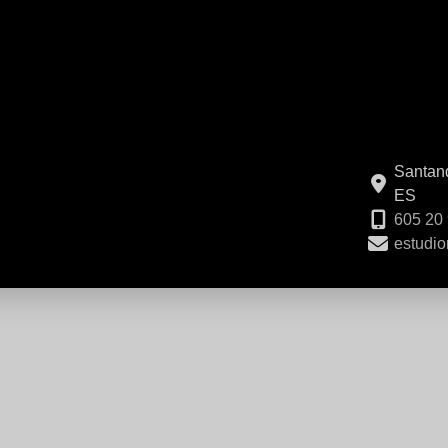
Santand
ES
605 20
estudi